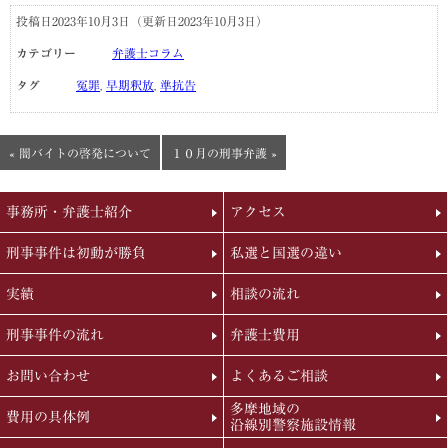
投稿日2023年10月3日
（更新日2023年10月3日）
カテゴリー
弁護士コラム
タグ
冤罪
,
早期釈放
,
準抗告
« 闇バイトの啓発について
１０月の刑事弁護 »
事務所・弁護士紹介
アクセス
刑事事件は初動が勝負
私選と国選の違い
実績
相談の流れ
刑事事件の流れ
弁護士費用
お問い合わせ
よくあるご相談
多摩地域の
費用の具体例
沿線別警察施設情報